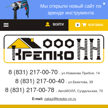
✖
Мы открыли новый сайт по
аренде инструмента
ВОЙТИ
КОРЗИНА
0
8 (831) 217-00-70
- ул.Новикова Прибоя, 14
8 (831) 217-00-40
- ул.Бекетова, 39
8 (831) 217-00-78
- АвтоМОЛЛ, Суздальская, 70
E-mail:
zakaz@krepko-nn.ru