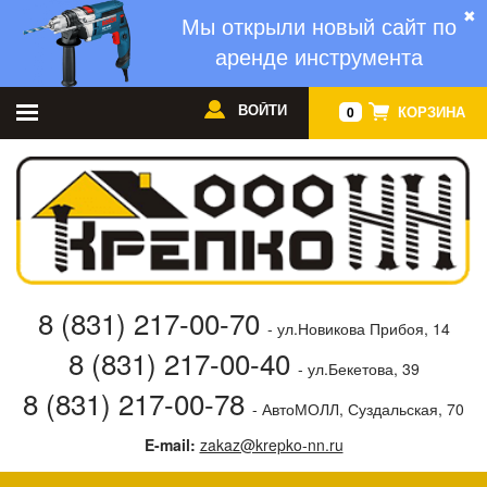
✖
Мы открыли новый сайт по
аренде инструмента
ВОЙТИ
КОРЗИНА
0
8 (831) 217-00-70
- ул.Новикова Прибоя, 14
8 (831) 217-00-40
- ул.Бекетова, 39
8 (831) 217-00-78
- АвтоМОЛЛ, Суздальская, 70
E-mail:
zakaz@krepko-nn.ru