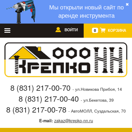
✖
Мы открыли новый сайт по
аренде инструмента
ВОЙТИ
КОРЗИНА
0
8 (831) 217-00-70
- ул.Новикова Прибоя, 14
8 (831) 217-00-40
- ул.Бекетова, 39
8 (831) 217-00-78
- АвтоМОЛЛ, Суздальская, 70
E-mail:
zakaz@krepko-nn.ru