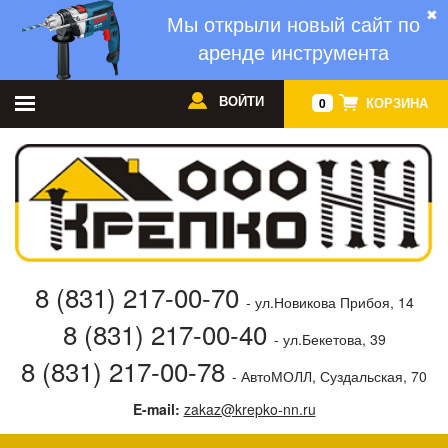
✖
Мы открыли новый сайт по
аренде инструмента
ВОЙТИ
КОРЗИНА
0
8 (831) 217-00-70
- ул.Новикова Прибоя, 14
8 (831) 217-00-40
- ул.Бекетова, 39
8 (831) 217-00-78
- АвтоМОЛЛ, Суздальская, 70
E-mail:
zakaz@krepko-nn.ru