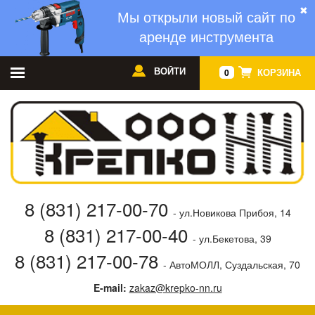
✖
Мы открыли новый сайт по
аренде инструмента
ВОЙТИ
КОРЗИНА
0
8 (831) 217-00-70
- ул.Новикова Прибоя, 14
8 (831) 217-00-40
- ул.Бекетова, 39
8 (831) 217-00-78
- АвтоМОЛЛ, Суздальская, 70
E-mail:
zakaz@krepko-nn.ru