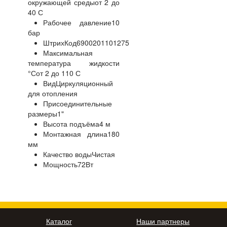
окружающей средыот 2 до
40 С
Рабочее давление10
бар
ШтрихКод6900201101275
Максимальная
температура жидкости
°Сот 2 до 110 С
ВидЦиркуляционный
для отопления
Присоединительные
размеры1"
Высота подъёма4 м
Монтажная длина180
мм
Качество водыЧистая
Мощность72Вт
Каталог
Наши партнеры