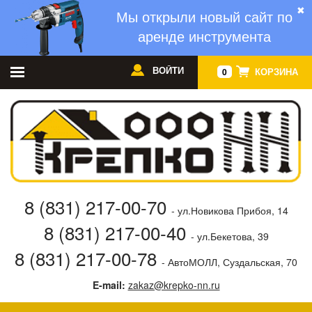
✖
Мы открыли новый сайт по
аренде инструмента
ВОЙТИ
КОРЗИНА
0
8 (831) 217-00-70
- ул.Новикова Прибоя, 14
8 (831) 217-00-40
- ул.Бекетова, 39
8 (831) 217-00-78
- АвтоМОЛЛ, Суздальская, 70
E-mail:
zakaz@krepko-nn.ru