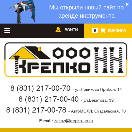
✖
Мы открыли новый сайт по
аренде инструмента
ВОЙТИ
КОРЗИНА
0
8 (831) 217-00-70
- ул.Новикова Прибоя, 14
8 (831) 217-00-40
- ул.Бекетова, 39
8 (831) 217-00-78
- АвтоМОЛЛ, Суздальская, 70
E-mail:
zakaz@krepko-nn.ru