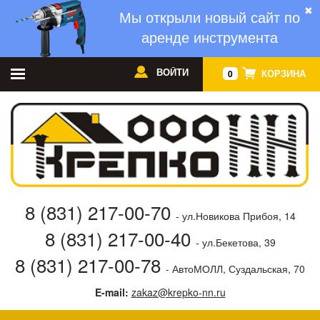
✖
Мы открыли новый сайт по
аренде инструмента
ВОЙТИ
КОРЗИНА
0
8 (831) 217-00-70
- ул.Новикова Прибоя, 14
8 (831) 217-00-40
- ул.Бекетова, 39
8 (831) 217-00-78
- АвтоМОЛЛ, Суздальская, 70
E-mail:
zakaz@krepko-nn.ru