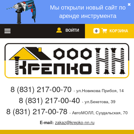
✖
Мы открыли новый сайт по
аренде инструмента
ВОЙТИ
КОРЗИНА
0
8 (831) 217-00-70
- ул.Новикова Прибоя, 14
8 (831) 217-00-40
- ул.Бекетова, 39
8 (831) 217-00-78
- АвтоМОЛЛ, Суздальская, 70
E-mail:
zakaz@krepko-nn.ru