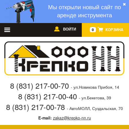
✖
Мы открыли новый сайт по
аренде инструмента
ВОЙТИ
КОРЗИНА
0
8 (831) 217-00-70
- ул.Новикова Прибоя, 14
8 (831) 217-00-40
- ул.Бекетова, 39
8 (831) 217-00-78
- АвтоМОЛЛ, Суздальская, 70
E-mail:
zakaz@krepko-nn.ru