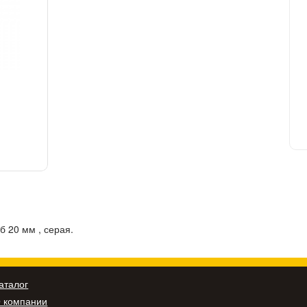
 20 мм , серая.
аталог
 компании