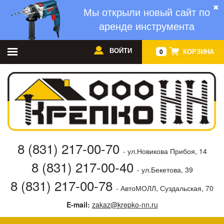
✖
Мы открыли новый сайт по
аренде инструмента
ВОЙТИ
КОРЗИНА
0
8 (831) 217-00-70
- ул.Новикова Прибоя, 14
8 (831) 217-00-40
- ул.Бекетова, 39
8 (831) 217-00-78
- АвтоМОЛЛ, Суздальская, 70
E-mail:
zakaz@krepko-nn.ru