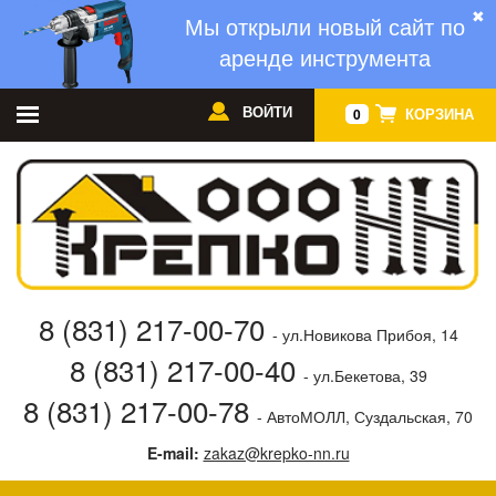
✖
Мы открыли новый сайт по
аренде инструмента
ВОЙТИ
КОРЗИНА
0
8 (831) 217-00-70
- ул.Новикова Прибоя, 14
8 (831) 217-00-40
- ул.Бекетова, 39
8 (831) 217-00-78
- АвтоМОЛЛ, Суздальская, 70
E-mail:
zakaz@krepko-nn.ru