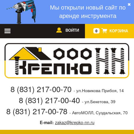
✖
Мы открыли новый сайт по
аренде инструмента
ВОЙТИ
КОРЗИНА
0
8 (831) 217-00-70
- ул.Новикова Прибоя, 14
8 (831) 217-00-40
- ул.Бекетова, 39
8 (831) 217-00-78
- АвтоМОЛЛ, Суздальская, 70
E-mail:
zakaz@krepko-nn.ru