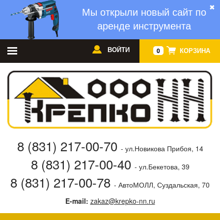
✖
Мы открыли новый сайт по
аренде инструмента
ВОЙТИ
КОРЗИНА
0
8 (831) 217-00-70
- ул.Новикова Прибоя, 14
8 (831) 217-00-40
- ул.Бекетова, 39
8 (831) 217-00-78
- АвтоМОЛЛ, Суздальская, 70
E-mail:
zakaz@krepko-nn.ru