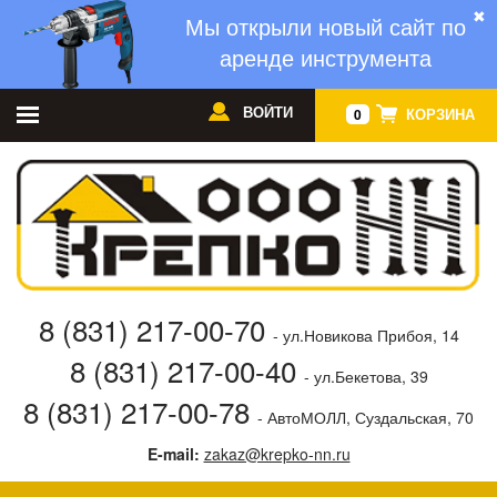
✖
Мы открыли новый сайт по
аренде инструмента
ВОЙТИ
КОРЗИНА
0
8 (831) 217-00-70
- ул.Новикова Прибоя, 14
8 (831) 217-00-40
- ул.Бекетова, 39
8 (831) 217-00-78
- АвтоМОЛЛ, Суздальская, 70
E-mail:
zakaz@krepko-nn.ru