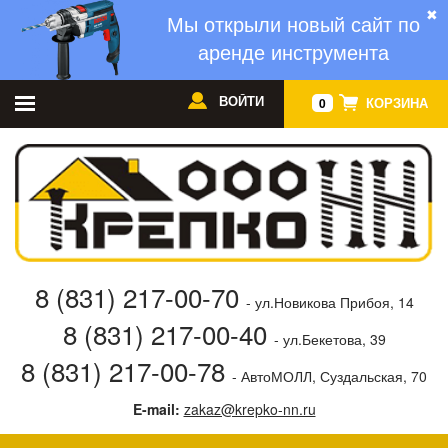
✖
Мы открыли новый сайт по
аренде инструмента
ВОЙТИ
КОРЗИНА
0
8 (831) 217-00-70
- ул.Новикова Прибоя, 14
8 (831) 217-00-40
- ул.Бекетова, 39
8 (831) 217-00-78
- АвтоМОЛЛ, Суздальская, 70
E-mail:
zakaz@krepko-nn.ru