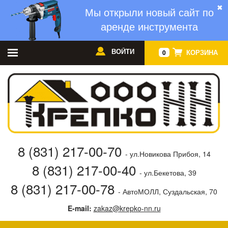
✖
Мы открыли новый сайт по
аренде инструмента
ВОЙТИ
КОРЗИНА
0
8 (831) 217-00-70
- ул.Новикова Прибоя, 14
8 (831) 217-00-40
- ул.Бекетова, 39
8 (831) 217-00-78
- АвтоМОЛЛ, Суздальская, 70
E-mail:
zakaz@krepko-nn.ru