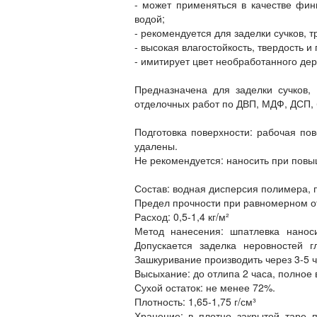
- может применяться в качестве фин
водой;
- рекомендуется для заделки сучков, 
- высокая влагостойкость, твердость и 
- имитирует цвет необработанного дер
Предназначена для заделки сучков,
отделочных работ по ДВП, МДФ, ДСП, б
Подготовка поверхности: рабочая по
удалены.
Не рекомендуется: наносить при повы
Состав: водная дисперсия полимера,
Предел прочности при равномерном отры
Расход: 0,5-1,4 кг/м²
Метод нанесения: шпатлевка нано
Допускается заделка неровностей 
Зашкуривание производить через 3-5 
Высыхание: до отлипа 2 часа, полное
Сухой остаток: не менее 72%.
Плотность: 1,65-1,75 г/см³
Хранение: в плотно закрытой таре 