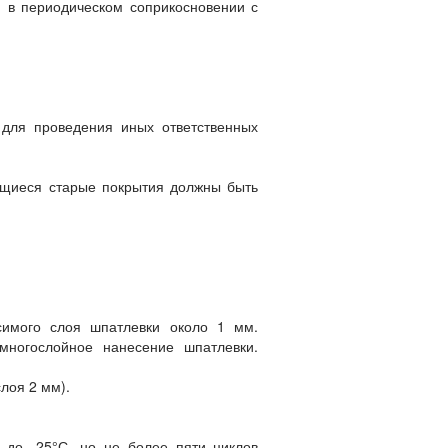
и в периодическом соприкосновении с
 для проведения иных ответственных
ающиеся старые покрытия должны быть
имого слоя шпатлевки около 1 мм.
многослойное нанесение шпатлевки.
лоя 2 мм).
 до -25°С, но не более пяти циклов