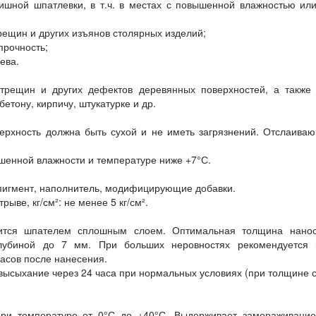
ишной шпатлевки, в т.ч. в местах с повышенной влажностью ил
трещин и других изъянов столярных изделий;
прочность;
ева.
 трещин и других дефектов деревянных поверхностей, а также
етону, кирпичу, штукатурке и др.
верхность должна быть сухой и не иметь загрязнений. Отслаив
шенной влажности и температуре ниже +7°С.
 пигмент, наполнитель, модифицирующие добавки.
ве, кг/см²: не менее 5 кг/см².
сится шпателем сплошным слоем. Оптимальная толщина нанос
глубиной до 7 мм. При больших неровностях рекомендуется 
часов после нанесения.
 высыхание через 24 часа при нормальных условиях (при толщине с
при температуре от 0°С до +40°С. Выдерживает замораживание