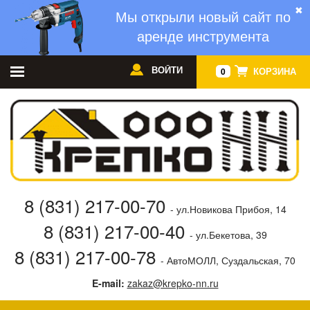
✖
Мы открыли новый сайт по
аренде инструмента
ВОЙТИ
КОРЗИНА
0
8 (831) 217-00-70
- ул.Новикова Прибоя, 14
8 (831) 217-00-40
- ул.Бекетова, 39
8 (831) 217-00-78
- АвтоМОЛЛ, Суздальская, 70
E-mail:
zakaz@krepko-nn.ru