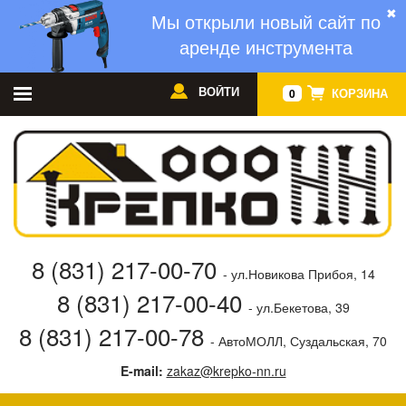
✖
Мы открыли новый сайт по
аренде инструмента
ВОЙТИ
КОРЗИНА
0
8 (831) 217-00-70
- ул.Новикова Прибоя, 14
8 (831) 217-00-40
- ул.Бекетова, 39
8 (831) 217-00-78
- АвтоМОЛЛ, Суздальская, 70
E-mail:
zakaz@krepko-nn.ru