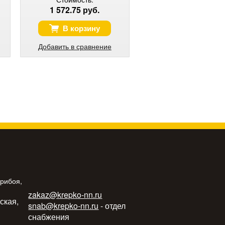
1 572.75 руб.
В корзину
Добавить в сравнение
Прибоя,
zakaz@krepko-nn.ru
ьская,
snab@krepko-nn.ru
- отдел
снабжения