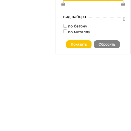
вид набора
по бетону
по металлу