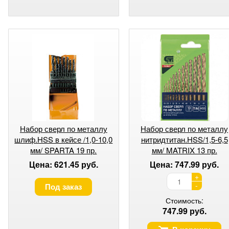
Набор сверл по металлу
Набор сверл по металлу
шлиф.HSS в кейсе /1,0-10,0
нитридтитан.HSS/1,5-6,5
мм/ SPARTA 19 пр.
мм/ MATRIX 13 пр.
Цена: 621.45 руб.
Цена: 747.99 руб.
+
-
Под заказ
Стоимость:
747.99 руб.