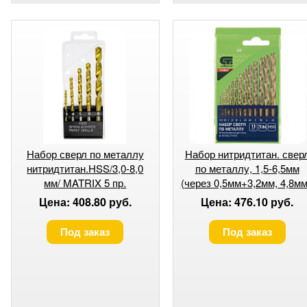
Набор сверл по металлу
Набор нитридтитан. свер
нитридтитан.HSS/3,0-8,0
по металлу, 1,5-6,5мм
мм/ MATRIX 5 пр.
(через 0,5мм+3,2мм, 4,8мм
НSS,13 шт.// СИБРТЕХ
Цена: 408.80 руб.
Цена: 476.10 руб.
Под заказ
Под заказ