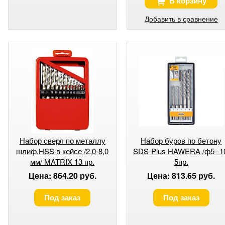
В корзину
Добавить в сравнение
Набор сверл по металлу
Набор буров по бетону
шлиф.HSS в кейсе /2,0-8,0
SDS-Plus HAWERA /ф5--1
мм/ MATRIX 13 пр.
5пр.
Цена: 864.20 руб.
Цена: 813.65 руб.
Под заказ
Под заказ