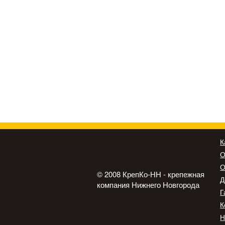
К
О
О
© 2008 КрепКо-НН - крепежная
Д
компания Нижнего Новгорода
Г
К
Н