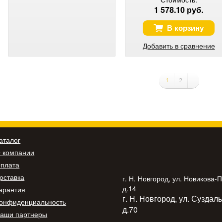
1 578.10 руб.
В корзину
Добавить в сравнение
1
2
аталог
 компании
плата
оставка
г. Н. Новгород, ул. Новикова-
д.14
арантия
г. Н. Новгород, ул. Суздал
онфиденциальность
д.70
аши партнеры