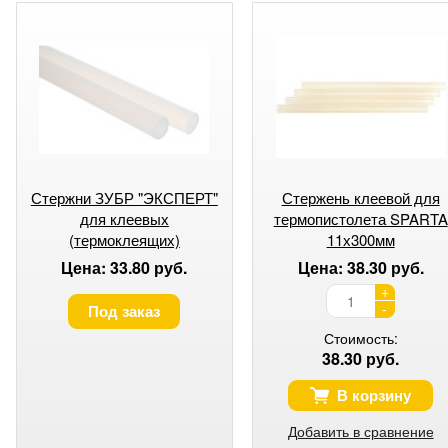
Стержни ЗУБР "ЭКСПЕРТ"
Стержень клеевой для
для клеевых
термопистолета SPARTA
(термоклеящих)
11х300мм
пистолетов, прозрачные
Цена: 33.80 руб.
Цена: 38.30 руб.
универсальные 12х300 мм
+
-
Под заказ
Стоимость:
38.30 руб.
В корзину
Добавить в сравнение