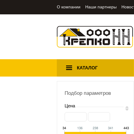
О компании
Наши партнеры
Новос
КАТАЛОГ
Подбор параметров
Цена
34
136
238
341
443