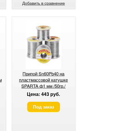
Добавить в сравнение
Припой Sn60Pb40 на
м
пластмассовой катушке
SPARTA ф1 мм /50гр./
Цена: 443 руб.
Под заказ