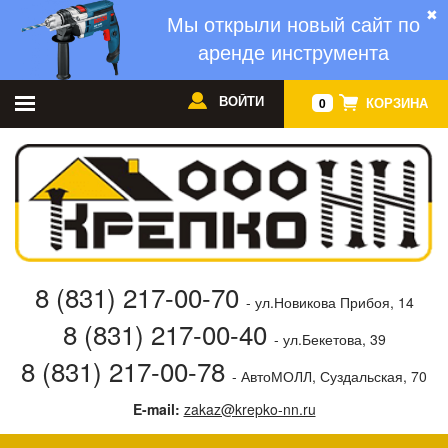
✖
Мы открыли новый сайт по
аренде инструмента
ВОЙТИ
КОРЗИНА
0
8 (831) 217-00-70
- ул.Новикова Прибоя, 14
8 (831) 217-00-40
- ул.Бекетова, 39
8 (831) 217-00-78
- АвтоМОЛЛ, Суздальская, 70
E-mail:
zakaz@krepko-nn.ru