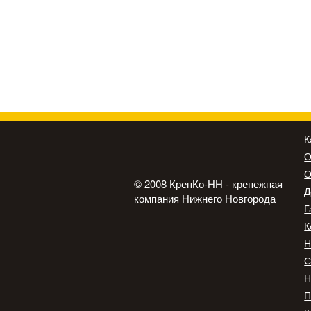
К
О
О
© 2008 КрепКо-НН - крепежная
Д
компания Нижнего Новгорода
Г
К
Н
С
Н
П