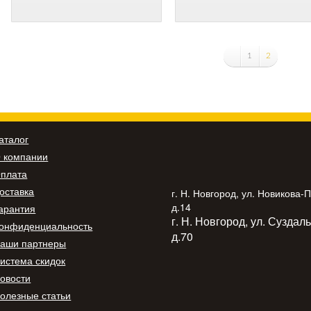
1
2
аталог
 компании
плата
оставка
г. Н. Новгород, ул. Новикова-
д.14
арантия
г. Н. Новгород, ул. Суздал
онфиденциальность
д.70
аши партнеры
истема скидок
овости
олезные статьи