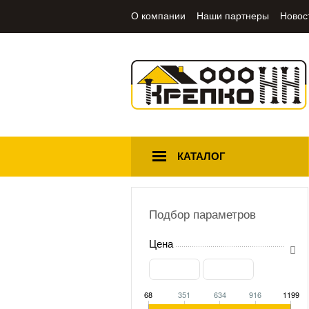
О компании
Наши партнеры
Новос
КАТАЛОГ
Подбор параметров
Цена
68
351
634
916
1199