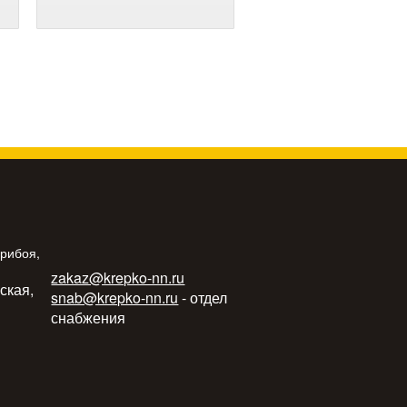
Прибоя,
zakaz@krepko-nn.ru
ьская,
snab@krepko-nn.ru
- отдел
снабжения