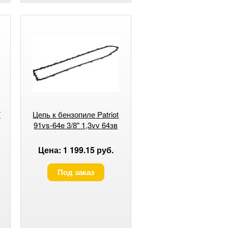
Г
Цепь к бензопиле Patriot
91vs-64e 3/8" 1,3vv 64зв
Цена: 1 199.15 руб.
Под заказ