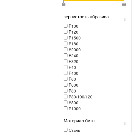
зернистость абразива
P100
P120
P1500
P180
P2000
P240
P320
P40
P400
P60
P600
P80
P80/100/120
P800
Р1000
Материал биты
Сталь