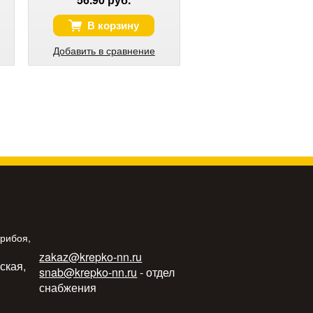
В корзину
Добавить в сравнение
Прибоя,
zakaz@krepko-nn.ru
ьская,
snab@krepko-nn.ru
- отдел
снабжения