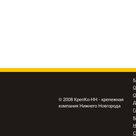
К
О
О
© 2008 КрепКо-НН - крепежная
Д
компания Нижнего Новгорода
Г
К
Н
С