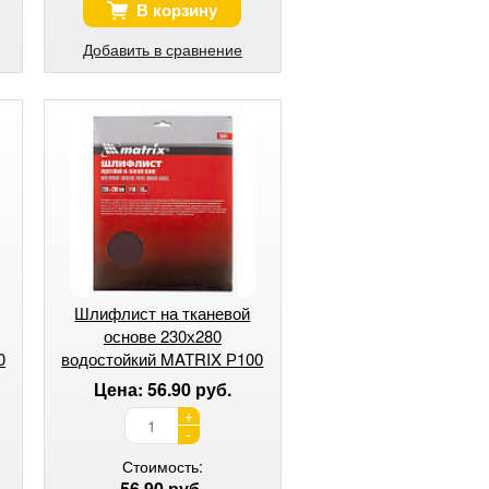
В корзину
Добавить в сравнение
Шлифлист на тканевой
основе 230х280
0
водостойкий MATRIX Р100
Цена: 56.90 руб.
+
-
Стоимость:
56.90 руб.