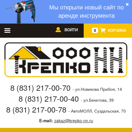
✖
Мы открыли новый сайт по
аренде инструмента
ВОЙТИ
КОРЗИНА
0
8 (831) 217-00-70
- ул.Новикова Прибоя, 14
8 (831) 217-00-40
- ул.Бекетова, 39
8 (831) 217-00-78
- АвтоМОЛЛ, Суздальская, 70
E-mail:
zakaz@krepko-nn.ru