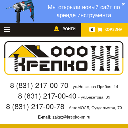
✖
Мы открыли новый сайт по
аренде инструмента
ВОЙТИ
КОРЗИНА
0
8 (831) 217-00-70
- ул.Новикова Прибоя, 14
8 (831) 217-00-40
- ул.Бекетова, 39
8 (831) 217-00-78
- АвтоМОЛЛ, Суздальская, 70
E-mail:
zakaz@krepko-nn.ru