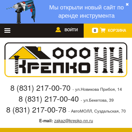
✖
Мы открыли новый сайт по
аренде инструмента
ВОЙТИ
КОРЗИНА
0
8 (831) 217-00-70
- ул.Новикова Прибоя, 14
8 (831) 217-00-40
- ул.Бекетова, 39
8 (831) 217-00-78
- АвтоМОЛЛ, Суздальская, 70
E-mail:
zakaz@krepko-nn.ru