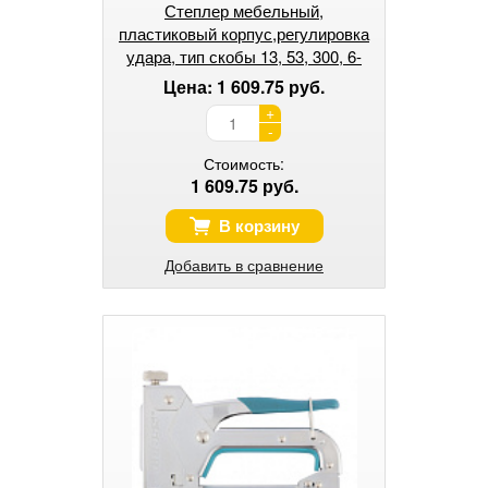
Степлер мебельный,
пластиковый корпус,регулировка
удара, тип скобы 13, 53, 300, 6-
16мм// Gross
Цена: 1 609.75 руб.
+
-
Стоимость:
1 609.75 руб.
В корзину
Добавить в сравнение