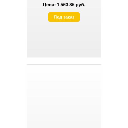
скобы 53, 4-14мм// БАРС
Цена: 1 563.85 руб.
Под заказ