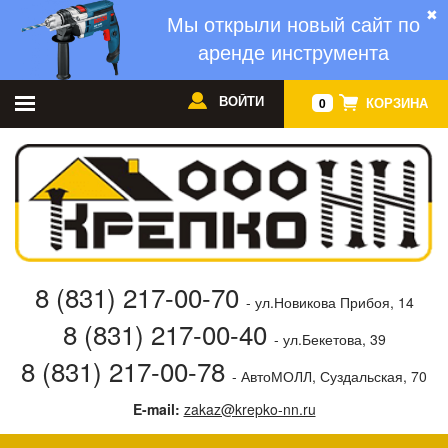
✖
Мы открыли новый сайт по
аренде инструмента
ВОЙТИ
КОРЗИНА
0
8 (831) 217-00-70
- ул.Новикова Прибоя, 14
8 (831) 217-00-40
- ул.Бекетова, 39
8 (831) 217-00-78
- АвтоМОЛЛ, Суздальская, 70
E-mail:
zakaz@krepko-nn.ru