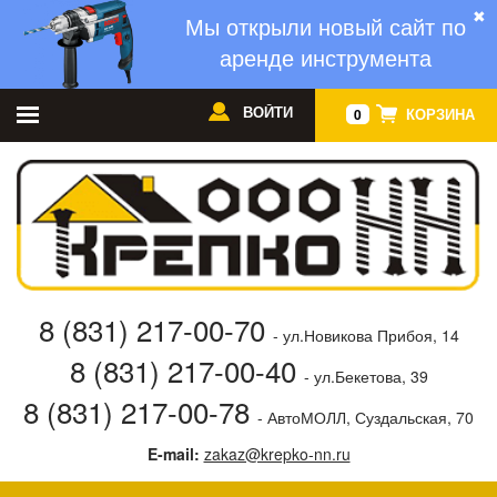
✖
Мы открыли новый сайт по
аренде инструмента
ВОЙТИ
КОРЗИНА
0
8 (831) 217-00-70
- ул.Новикова Прибоя, 14
8 (831) 217-00-40
- ул.Бекетова, 39
8 (831) 217-00-78
- АвтоМОЛЛ, Суздальская, 70
E-mail:
zakaz@krepko-nn.ru