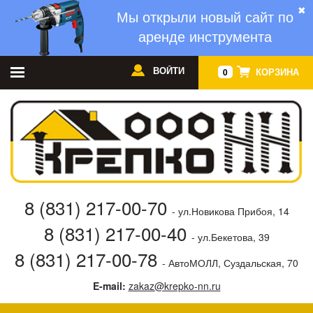
✖
Мы открыли новый сайт по
аренде инструмента
ВОЙТИ
КОРЗИНА
0
8 (831) 217-00-70
- ул.Новикова Прибоя, 14
8 (831) 217-00-40
- ул.Бекетова, 39
8 (831) 217-00-78
- АвтоМОЛЛ, Суздальская, 70
E-mail:
zakaz@krepko-nn.ru