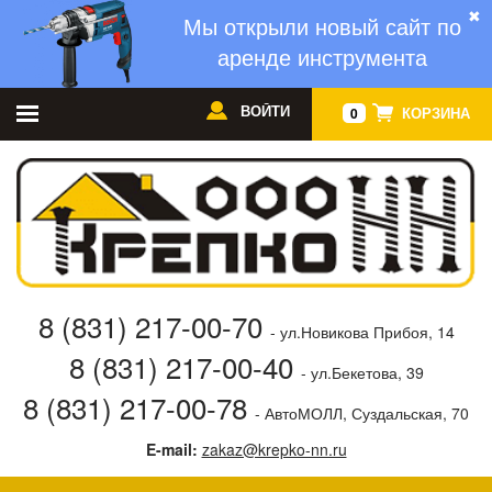
✖
Мы открыли новый сайт по
аренде инструмента
ВОЙТИ
КОРЗИНА
0
8 (831) 217-00-70
- ул.Новикова Прибоя, 14
8 (831) 217-00-40
- ул.Бекетова, 39
8 (831) 217-00-78
- АвтоМОЛЛ, Суздальская, 70
E-mail:
zakaz@krepko-nn.ru