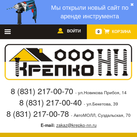
✖
Мы открыли новый сайт по
аренде инструмента
ВОЙТИ
КОРЗИНА
0
8 (831) 217-00-70
- ул.Новикова Прибоя, 14
8 (831) 217-00-40
- ул.Бекетова, 39
8 (831) 217-00-78
- АвтоМОЛЛ, Суздальская, 70
E-mail:
zakaz@krepko-nn.ru