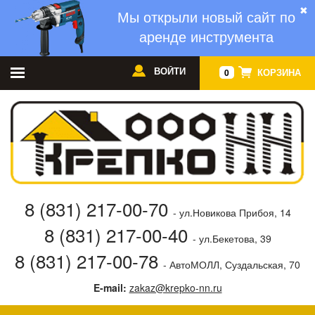
✖
Мы открыли новый сайт по
аренде инструмента
ВОЙТИ
КОРЗИНА
0
8 (831) 217-00-70
- ул.Новикова Прибоя, 14
8 (831) 217-00-40
- ул.Бекетова, 39
8 (831) 217-00-78
- АвтоМОЛЛ, Суздальская, 70
E-mail:
zakaz@krepko-nn.ru