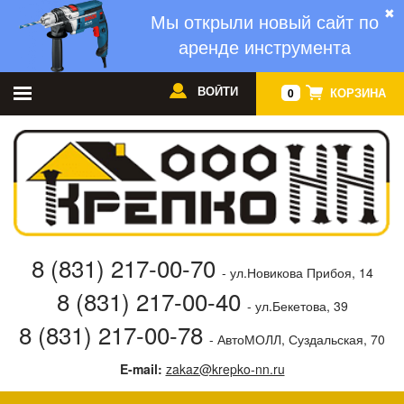
✖
Мы открыли новый сайт по
аренде инструмента
ВОЙТИ
КОРЗИНА
0
8 (831) 217-00-70
- ул.Новикова Прибоя, 14
8 (831) 217-00-40
- ул.Бекетова, 39
8 (831) 217-00-78
- АвтоМОЛЛ, Суздальская, 70
E-mail:
zakaz@krepko-nn.ru