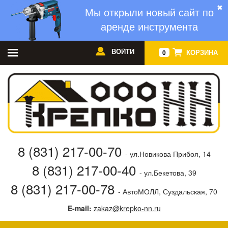
✖
Мы открыли новый сайт по
аренде инструмента
ВОЙТИ
КОРЗИНА
0
8 (831) 217-00-70
- ул.Новикова Прибоя, 14
8 (831) 217-00-40
- ул.Бекетова, 39
8 (831) 217-00-78
- АвтоМОЛЛ, Суздальская, 70
E-mail:
zakaz@krepko-nn.ru