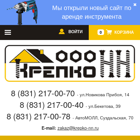
✖
Мы открыли новый сайт по
аренде инструмента
ВОЙТИ
КОРЗИНА
0
8 (831) 217-00-70
- ул.Новикова Прибоя, 14
8 (831) 217-00-40
- ул.Бекетова, 39
8 (831) 217-00-78
- АвтоМОЛЛ, Суздальская, 70
E-mail:
zakaz@krepko-nn.ru