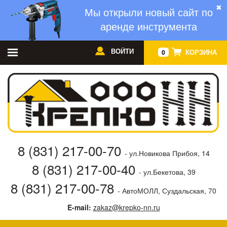
✖
Мы открыли новый сайт по
аренде инструмента
ВОЙТИ
КОРЗИНА
0
8 (831) 217-00-70
- ул.Новикова Прибоя, 14
8 (831) 217-00-40
- ул.Бекетова, 39
8 (831) 217-00-78
- АвтоМОЛЛ, Суздальская, 70
E-mail:
zakaz@krepko-nn.ru