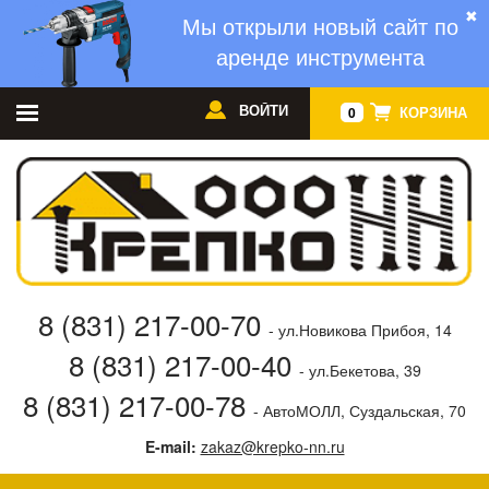
✖
Мы открыли новый сайт по
аренде инструмента
ВОЙТИ
КОРЗИНА
0
8 (831) 217-00-70
- ул.Новикова Прибоя, 14
8 (831) 217-00-40
- ул.Бекетова, 39
8 (831) 217-00-78
- АвтоМОЛЛ, Суздальская, 70
E-mail:
zakaz@krepko-nn.ru