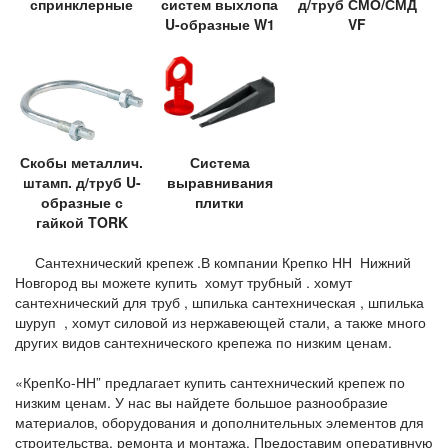
спринклерные
систем выхлопа
д/труб СМО/СМД
U-образные W1
VF
Скобы металлич.
Система
штамп. д/труб U-
выравнивания
образные с
плитки
гайкой TORK
Сантехнический крепеж .В компании Крепко НН Нижний
Новгород вы можете купить хомут трубный . хомут
сантехнический для труб , шпилька сантехническая , шпилька
шуруп , хомут силовой из нержавеющей стали, а также много
других видов сантехнического крепежа по низким ценам.
«КрепКо-НН” предлагает купить сантехнический крепеж по
низким ценам. У нас вы найдете большое разнообразие
материалов, оборудования и дополнительных элементов для
строительства, ремонта и монтажа. Предоставим оперативную