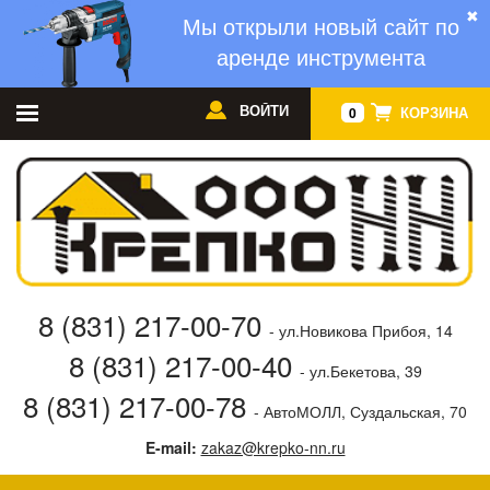
✖
Мы открыли новый сайт по
аренде инструмента
ВОЙТИ
КОРЗИНА
0
8 (831) 217-00-70
- ул.Новикова Прибоя, 14
8 (831) 217-00-40
- ул.Бекетова, 39
8 (831) 217-00-78
- АвтоМОЛЛ, Суздальская, 70
E-mail:
zakaz@krepko-nn.ru