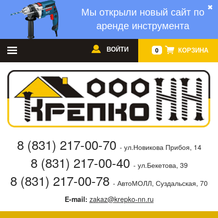
✖
Мы открыли новый сайт по
аренде инструмента
ВОЙТИ
КОРЗИНА
0
8 (831) 217-00-70
- ул.Новикова Прибоя, 14
8 (831) 217-00-40
- ул.Бекетова, 39
8 (831) 217-00-78
- АвтоМОЛЛ, Суздальская, 70
E-mail:
zakaz@krepko-nn.ru