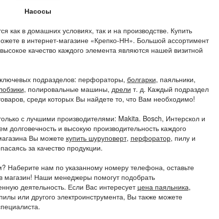
Насосы
я как в домашних условиях, так и на производстве. Купить
ожете в интернет-магазине «Крепко-НН». Большой ассортимент
 высокое качество каждого элемента являются нашей визитной
д ключевых подразделов: перфораторы,
болгарки
, паяльники,
лобзики
, полировальные машины,
дрели
т. д. Каждый подраздел
оваров, среди которых Вы найдете то, что Вам необходимо!
олько с лучшими производителями: Makita. Bosch, Интерскол и
ем долговечность и высокую производительность каждого
магазина Вы можете
купить шуруповерт
,
перфоратор
, пилу и
пасаясь за качество продукции.
? Наберите нам по указанному номеру телефона, оставьте
м в магазин! Наши менеджеры помогут подобрать
нную деятельность. Если Вас интересует
цена паяльника
,
илы или другого электроинструмента, Вы также можете
специалиста.