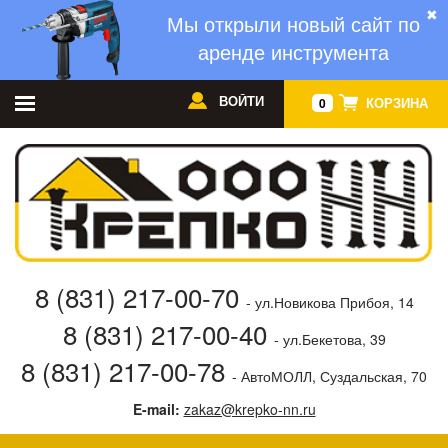
✖
Мы открыли новый сайт по
аренде инструмента
ВОЙТИ
КОРЗИНА
0
8 (831) 217-00-70
- ул.Новикова Прибоя, 14
8 (831) 217-00-40
- ул.Бекетова, 39
8 (831) 217-00-78
- АвтоМОЛЛ, Суздальская, 70
E-mail:
zakaz@krepko-nn.ru