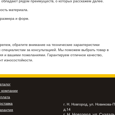
обладают рядом преимуществ, о которых расскажем далее.
ость материала.
размера и форм.
репеж, обратите внимание на технические характеристики
 специалистам за консультацией. Мы поможем выбрать товар в
ия и вашими пожеланиями. Гарантируем отличное качество,
т износостойкости.
аталог
 компании
плата
оставка
г. Н. Новгород, ул. Новикова-
д.14
арантия
г. Н. Новгород, ул. Суздал