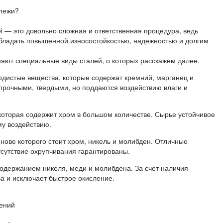
епежи?
 — это довольно сложная и ответственная процедура, ведь
бладать повышенной износостойкостью, надежностью и долгим
няют специальные виды сталей, о которых расскажем далее.
дистые вещества, которые содержат кремний, марганец и
прочными, твердыми, но поддаются воздействию влаги и
оторая содержит хром в большом количестве. Сырье устойчивое
му воздействию.
ве которого стоит хром, никель и молибден. Отличные
тсутствие охрупчивания гарантированы.
держанием никеля, меди и молибдена. За счет наличия
а и исключает быстрое окисление.
ений