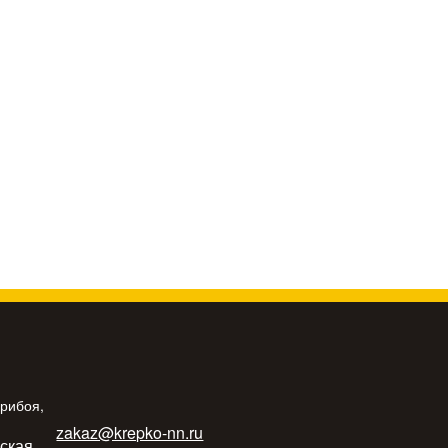
Прибоя,
zakaz@krepko-nn.ru
ьская,