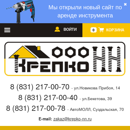
✖
Мы открыли новый сайт по
аренде инструмента
ВОЙТИ
КОРЗИНА
0
8 (831) 217-00-70
- ул.Новикова Прибоя, 14
8 (831) 217-00-40
- ул.Бекетова, 39
8 (831) 217-00-78
- АвтоМОЛЛ, Суздальская, 70
E-mail:
zakaz@krepko-nn.ru