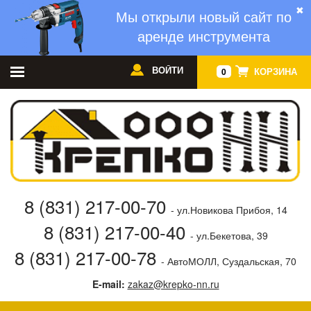
✖
Мы открыли новый сайт по
аренде инструмента
ВОЙТИ
КОРЗИНА
0
8 (831) 217-00-70
- ул.Новикова Прибоя, 14
8 (831) 217-00-40
- ул.Бекетова, 39
8 (831) 217-00-78
- АвтоМОЛЛ, Суздальская, 70
E-mail:
zakaz@krepko-nn.ru