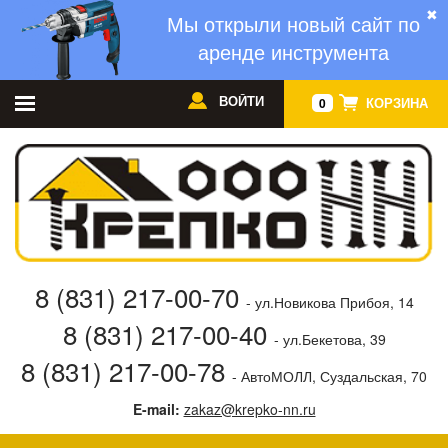
✖
Мы открыли новый сайт по
аренде инструмента
ВОЙТИ
КОРЗИНА
0
8 (831) 217-00-70
- ул.Новикова Прибоя, 14
8 (831) 217-00-40
- ул.Бекетова, 39
8 (831) 217-00-78
- АвтоМОЛЛ, Суздальская, 70
E-mail:
zakaz@krepko-nn.ru