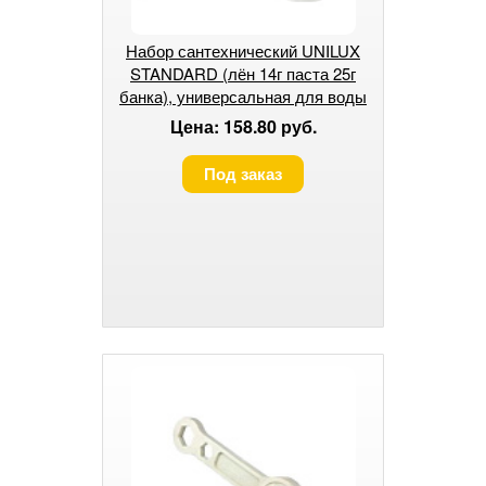
Набор сантехнический UNILUX
STANDARD (лён 14г паста 25г
банка), универсальная для воды
и газа(1/200)
Цена: 158.80 руб.
Под заказ