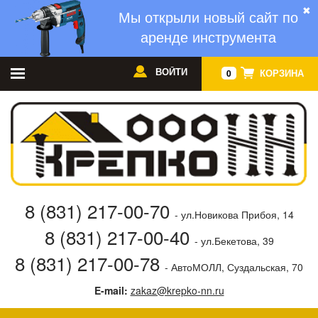
✖
Мы открыли новый сайт по
аренде инструмента
ВОЙТИ
КОРЗИНА
0
8 (831) 217-00-70
- ул.Новикова Прибоя, 14
8 (831) 217-00-40
- ул.Бекетова, 39
8 (831) 217-00-78
- АвтоМОЛЛ, Суздальская, 70
E-mail:
zakaz@krepko-nn.ru