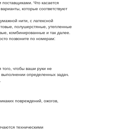
и поставщиками. Что касается
е варианты, которые соответствуют
умажной нити, с латексной
ентовые, полушерстяные, утепленные
вые, комбинированные и так далее.
осто позвоните по номерам:
того, чтобы ваши руки не
и выполнении определенных задач.
.
икаких повреждений, ожогов,
ичаются техническими