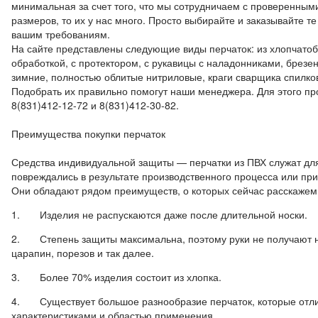
минимальная за счет того, что мы сотрудничаем с проверенным
размеров, то их у нас много. Просто выбирайте и заказывайте т
вашим требованиям.
На сайте представлены следующие виды перчаток: из хлопчатоб
обработкой, с протектором, с рукавицы с наладонниками, брез
зимние, полностью облитые нитриловые, краги сварщика спилко
Подобрать их правильно помогут наши менеджера. Для этого пр
8(831)412-12-72 и 8(831)412-30-82.
Преимущества покупки перчаток
Средства индивидуальной защиты — перчатки из ПВХ служат для 
повреждались в результате производственного процесса или пр
Они обладают рядом преимуществ, о которых сейчас расскажем
1. Изделия не распускаются даже после длительной носки.
2. Степень защиты максимальна, поэтому руки не получают н
царапин, порезов и так далее.
3. Более 70% изделия состоит из хлопка.
4. Существует большое разнообразие перчаток, которые отл
характеристиками и областью применения.